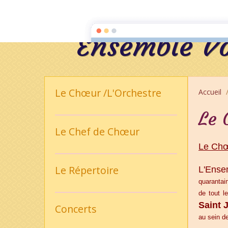
Page d'accueil
Livre d'Or
Album photos
Blog
Gale
Ensemble Vo
Le Chœur /L'Orchestre
Accueil
Le 
Le Chef de Chœur
Le Ch
Le Répertoire
L'Ens
quarantai
de tout l
Saint 
Concerts
au sein d