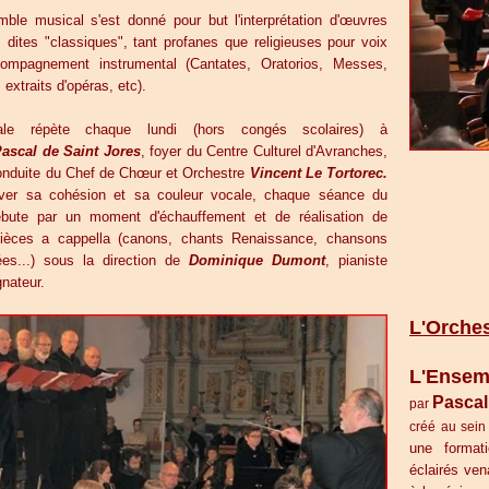
ble musical s'est donné pour but l'interprétation d'œuvres
 dites "classiques", tant profanes que religieuses pour voix
ompagnement instrumental (Cantates, Oratorios, Messes,
extraits d'opéras, etc).
ale répète chaque lundi (hors congés scolaires) à
ascal de Saint Jores
, foyer du Centre Culturel d'Avranches,
onduite du Chef de Chœur et Orchestre
Vincent Le Tortorec.
uver sa cohésion et sa couleur vocale, chaque séance du
bute par un moment d'échauffement et de réalisation de
pièces a cappella (canons, chants Renaissance, chansons
es...) sous la direction de
Dominique Dumont
, pianiste
nateur.
L'Orches
L'Ensem
Pascal
par
créé au sein
une format
éclairés ven