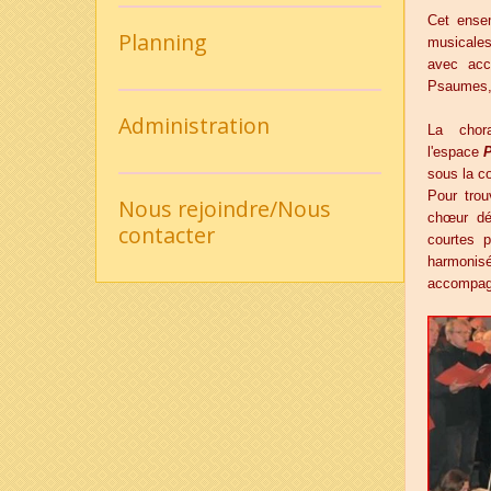
Cet ensem
Planning
musicales
avec acc
Psaumes, 
Administration
La chor
l'espace
P
sous la c
Pour tro
Nous rejoindre/Nous
chœur dé
contacter
courtes 
harmonisé
accompag