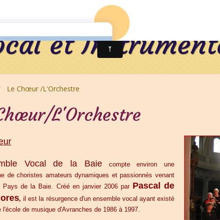
rie Vidéos
cal et Instrumenta
Le Chœur /L'Orchestre
Chœur/L'Orchestre
œur
emble Vocal de la Baie
compte environ une
ne
de choristes amateurs dynamiques et passionnés venant
Pascal de
e Pays de la Baie. Créé en janvier 2006 par
Jores
,
il
est la résurgence d'un ensemble vocal ayant existé
e l'école de musique d'Avranches de 1986 à 1997.